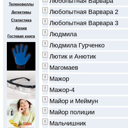
Любопытная Варвара
Теленовеллы
Любопытная Варвара 2
Детективы
Статистика
Любопытная Варвара 3
Архив
Людмила
Гостевая книга
Людмила Гурченко
Лютик и Анютик
Магомаев
Мажор
Мажор-4
Майор и Меймун
Майор полиции
Мальчишник