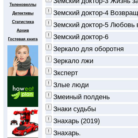
Земский доктор-3 Жизнь з
Теленовеллы
Земский доктор-4 Возвра
Детективы
Статистика
Земский доктор-5 Любовь 
Архив
Земский доктор-6
Гостевая книга
Зеркало для оборотня
Зеркало лжи
Зксперт
Злые люди
Змеиный полдень
Знаки судьбы
Знахарь (2019)
Знахарь.