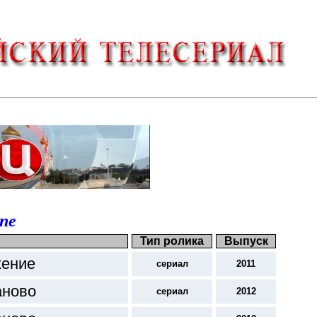
ne
Тип ролика
Выпуск
жение
сериал
2011
аново
сериал
2012